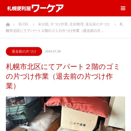
ホーム
BLOG
未分類
,
片づけ作業
,
生前整理
,
退去前の片づけ
札
幌市北区にてアパート２階のゴミの片づけ作業（退去前の片…
退去前の片づけ
2024.07.28
札幌市北区にてアパート２階のゴミ
の片づけ作業（退去前の片づけ作
業）