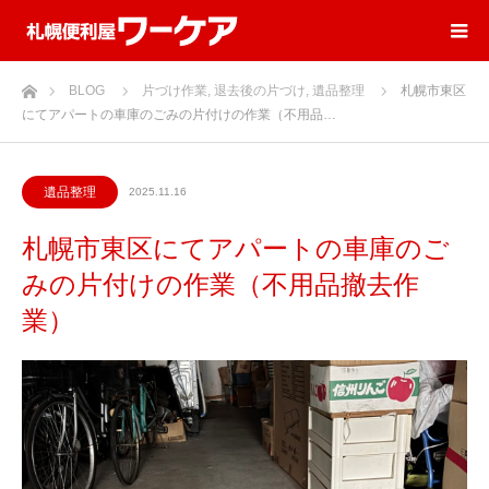
ホーム
BLOG
片づけ作業
,
退去後の片づけ
,
遺品整理
札幌市東区
にてアパートの車庫のごみの片付けの作業（不用品…
遺品整理
2025.11.16
札幌市東区にてアパートの車庫のご
みの片付けの作業（不用品撤去作
業）