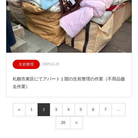
生前整理
2025.11.23
札幌市東区にてアパート１階の生前整理の作業（不用品撤
去作業）
«
1
2
3
4
5
6
7
…
20
»