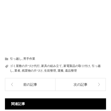
引っ越し
,
男手作業
ゴミ屋敷の片づけ代行
,
家具の組み立て
,
家電製品の取り付け
,
引っ越
し
,
業者
,
残置物の片づけ
,
生前整理
,
運搬
,
遺品整理
前の記事
次の記事
関連記事